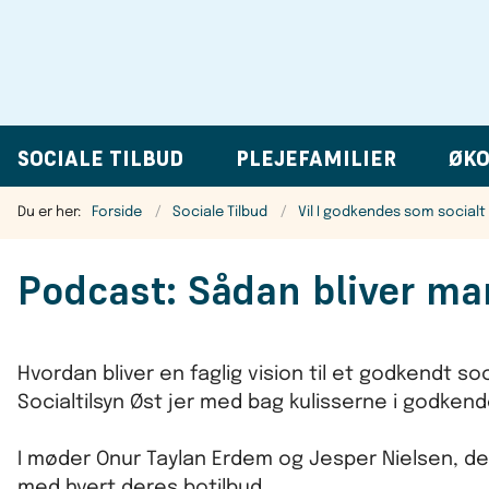
SOCIALE TILBUD
PLEJEFAMILIER
ØKO
Du er her:
Forside
Sociale Tilbud
Vil I godkendes som socialt 
Podcast: Sådan bliver ma
Hvordan bliver en faglig vision til et godkendt so
Socialtilsyn Øst jer med bag kulisserne i godkende
I møder Onur Taylan Erdem og Jesper Nielsen, d
med hvert deres botilbud.