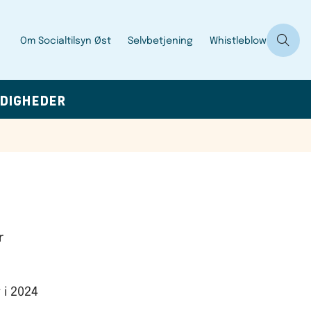
Om Socialtilsyn Øst
Selvbetjening
Whistleblow
DIGHEDER
r
i 2024