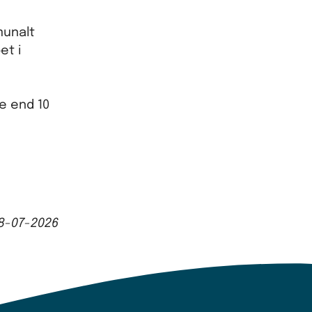
munalt
et i
e end 10
8-07-2026